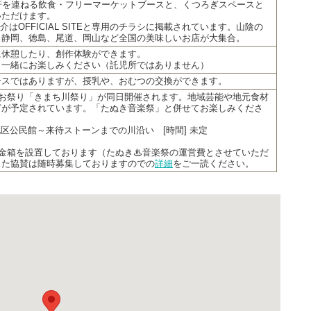
軒を連ねる飲食・フリーマーケットブースと、くつろぎスペースと
いただけます。
介はOFFICIAL SITEと専用のチラシに掲載されています。山陰の
、静岡、徳島、尾道、岡山など全国の美味しいお店が大集合。
に休憩したり、創作体験ができます。
と一緒にお楽しみください（託児所ではありません）
ースではありますが、授乳や、おむつの交換ができます。
のお祭り「きまち川祭り」が同日開催されます。地域芸能や地元食材
どが予定されています。「たぬき音楽祭」と併せてお楽しみくださ
待地区公民館～来待ストーンまでの川沿い [時間] 未定
募金箱を設置しております（たぬき♨音楽祭の運営費とさせていただ
また協賛は随時募集しておりますのでの
詳細
をご一読ください。