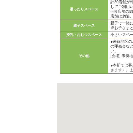
計30店舗が
してご利用
湯ったりスペース
※各店舗の紹
店舗は勿論
親子で一緒
親子スペース
※お子さま
小さいスペ
授乳・おむつスペース
●来待地区
の即売会な
い。
[会場] 来
その他
●本部では
きます）。